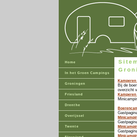
Site
Home
Gron
In het Groen Campings
Kamperen b
Groningen
Bij de boe
overzicht 
Friesland
Kamperen o
Minicampin
Drenthe
Boerencam
Gastpagin
Overijssel
Minicampin
Gastpagina
Twente
Minicampin
Gastpagina
Minicampi