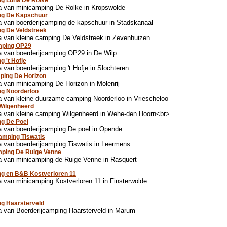
ng Luna De Rolke
a van minicamping De Rolke in Kropswolde
ng De Kapschuur
 van boerderijcamping de kapschuur in Stadskanaal
g De Veldstreek
 van kleine camping De Veldstreek in Zevenhuizen
ping OP29
 van boerderijcamping OP29 in De Wilp
g 't Hofje
 van boerderijcamping 't Hofje in Slochteren
ping De Horizon
 van minicamping De Horizon in Molenrij
ng Noorderloo
 van kleine duurzame camping Noorderloo in Vriescheloo
Wilgenheerd
a van kleine camping Wilgenheerd in Wehe-den Hoorn<br>
g De Poel
 van boerderijcamping De poel in Opende
amping Tiswatis
 van boerderijcamping Tiswatis in Leermens
ping De Ruige Venne
 van minicamping de Ruige Venne in Rasquert
g en B&B Kostverloren 11
 van minicamping Kostverloren 11 in Finsterwolde
g Haarsterveld
 van Boerderijcamping Haarsterveld in Marum