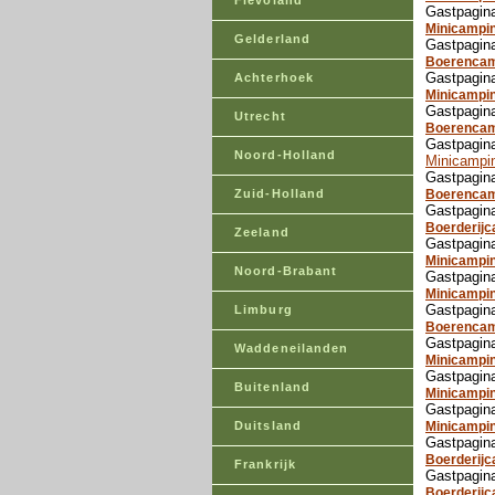
Flevoland
Gastpagin
Minicampi
Gelderland
Gastpagin
Boerencamp
Gastpagina
Achterhoek
Minicampi
Gastpagin
Utrecht
Boerencam
Gastpagin
Noord-Holland
Minicampin
Gastpagina
Zuid-Holland
Boerencam
Gastpagin
Boerderijc
Zeeland
Gastpagina
Minicampin
Noord-Brabant
Gastpagin
Minicampin
Gastpagina
Limburg
Boerencam
Gastpagina
Waddeneilanden
Minicampi
Gastpagin
Buitenland
Minicampi
Gastpagin
Duitsland
Minicampi
Gastpagin
Boerderij
Frankrijk
Gastpagina
Boerderij