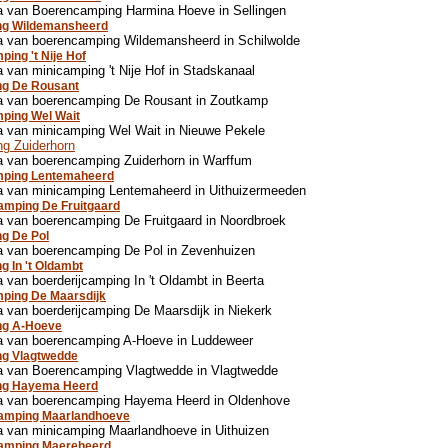
a van Boerencamping Harmina Hoeve in Sellingen
ng Wildemansheerd
a van boerencamping Wildemansheerd in Schilwolde
ing 't Nije Hof
 van minicamping 't Nije Hof in Stadskanaal
ng De Rousant
a van boerencamping De Rousant in Zoutkamp
ping Wel Wait
a van minicamping Wel Wait in Nieuwe Pekele
g Zuiderhorn
 van boerencamping Zuiderhorn in Warffum
ping Lentemaheerd
a van minicamping Lentemaheerd in Uithuizermeeden
amping De Fruitgaard
 van boerencamping De Fruitgaard in Noordbroek
g De Pol
a van boerencamping De Pol in Zevenhuizen
g In 't Oldambt
 van boerderijcamping In 't Oldambt in Beerta
ping De Maarsdijk
 van boerderijcamping De Maarsdijk in Niekerk
ng A-Hoeve
a van boerencamping A-Hoeve in Luddeweer
ng Vlagtwedde
a van Boerencamping Vlagtwedde in Vlagtwedde
ng Hayema Heerd
a van boerencamping Hayema Heerd in Oldenhove
camping Maarlandhoeve
 van minicamping Maarlandhoeve in Uithuizen
camping Maereheerd