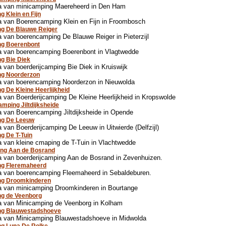
a van minicamping Maereheerd in Den Ham
g Klein en Fijn
 van Boerencamping Klein en Fijn in Froombosch
ng De Blauwe Reiger
 van boerencamping De Blauwe Reiger in Pieterzijl
ng Boerenbont
a van boerencamping Boerenbont in Vlagtwedde
g Bie Diek
 van boerderijcamping Bie Diek in Kruiswijk
ng Noorderzon
a van boerencamping Noorderzon in Nieuwolda
g De Kleine Heerlijkheid
 van Boerderijcamping De Kleine Heerlijkheid in Kropswolde
amping Jiltdijksheide
 van Boerencamping Jiltdijksheide in Opende
ng De Leeuw
 van Boerderijcamping De Leeuw in Uitwierde (Delfzijl)
g De T-Tuin
 van kleine cmaping de T-Tuin in Vlachtwedde
ng Aan de Bosrand
 van boerderijcamping Aan de Bosrand in Zevenhuizen.
ng Fleremaheerd
a van boerencamping Fleemaheerd in Sebaldeburen.
ng Droomkinderen
a van minicamping Droomkinderen in Bourtange
ng de Veenborg
a van Minicamping de Veenborg in Kolham
ng Blauwestadshoeve
a van Minicamping Blauwestadshoeve in Midwolda