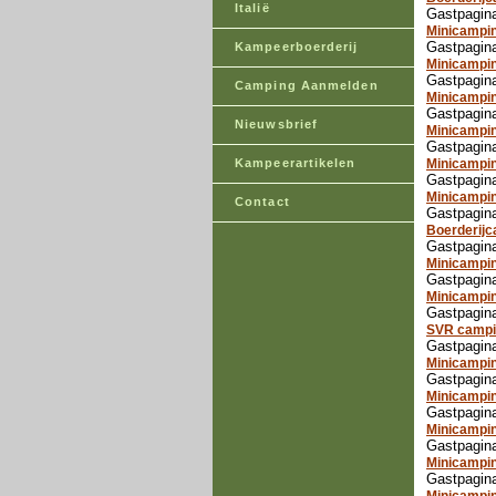
Italië
Gastpagin
Minicampin
Gastpagina
Kampeerboerderij
Minicampi
Gastpagina
Camping Aanmelden
Minicampi
Gastpagin
Nieuwsbrief
Minicampin
Gastpagina
Kampeerartikelen
Minicampi
Gastpagin
Minicampin
Contact
Gastpagina
Boerderijc
Gastpagina
Minicampi
Gastpagina
Minicampin
Gastpagina
SVR campi
Gastpagina
Minicampi
Gastpagin
Minicampi
Gastpagin
Minicampi
Gastpagin
Minicampi
Gastpagin